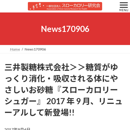
コ
ナ
ン
ビ
テ
ゲ
ン
ー
ツ
シ
News170906
へ
ョ
ス
ン
キ
に
ッ
移
Home
News170906
プ
動
三井製糖株式会社＞＞糖質がゆ
っくり消化・吸収される体にや
さしいお砂糖『スローカロリー
シュガー』 2017 年 9 月、リニュ
ーアルして新登場!!
2017年9月6日