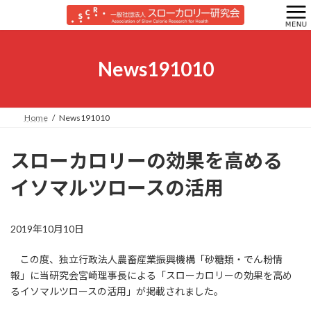
コ
ナ
ン
ビ
テ
ゲ
ン
ー
ツ
シ
News191010
へ
ョ
ス
ン
キ
に
ッ
移
Home
News191010
プ
動
スローカロリーの効果を高める
イソマルツロースの活用
2019年10月10日
この度、独立行政法人農畜産業振興機構「砂糖類・でん粉情
報」に当研究会宮崎理事長による「スローカロリーの効果を高め
るイソマルツロースの活用」が掲載されました。